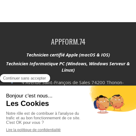
APPFORM.74
Technicien certifié Apple (macOS & IOS)
Technicien Informatique PC (Windows, Windows Serveur &
Linux)
4 Avenue Saint-François de Sales
74200
Thonon-
les-Bains
Afficher le téléphone
Plan du site
Mentions légales