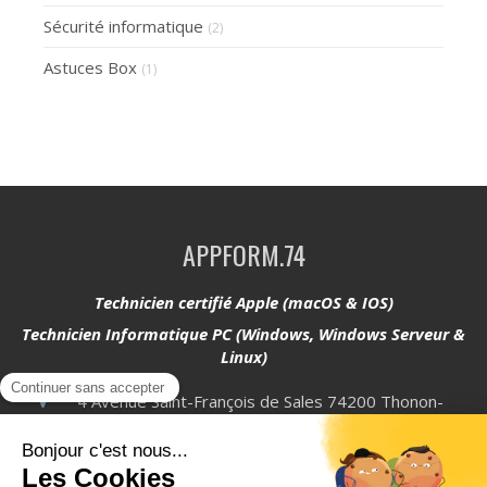
Sécurité informatique
(2)
Astuces Box
(1)
APPFORM.74
Technicien certifié Apple (macOS & IOS)
Technicien Informatique PC (Windows, Windows Serveur &
Linux)
4 Avenue Saint-François de Sales
74200
Thonon-
les-Bains
Afficher le téléphone