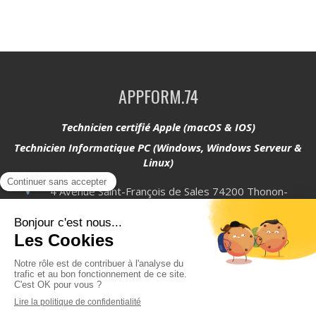
APPFORM.74
Technicien certifié Apple (macOS & IOS)
Technicien Informatique PC (Windows, Windows Serveur &
Linux)
4 Avenue Saint-François de Sales
74200
Thonon-
les-Bains
Afficher le téléphone
Plan du site
Mentions légales